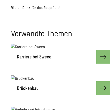
Vielen Dank für das Gespräch!
Ver­wand­te The­men
Kar­rie­re bei Sweco
Brü­cken­bau