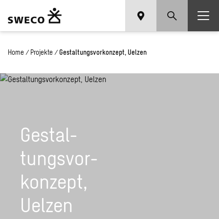
Home
/
Projekte
/
Gestaltungsvorkonzept, Uelzen
Ge­stal­
tungs­vor­
kon­zept,
Uel­zen