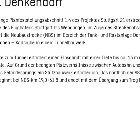
l Denkendorf
ange Planfeststellungsabschnitt 1.4 des Projektes Stuttgart 21 erstre
 des Flughafens Stuttgart bis Wendlingen. Im Zuge des Streckenabsc
t die Neubaustrecke (NBS) im Bereich der Tank- und Rastanlage De
chen – Karlsruhe in einem Tunnelbauwerk.
e zum Tunnel erfordert einen Einschnitt mit einer Tiefe bis ca. 13 m 
e. Auf Grund der beengten Platzverhältnisse zwischen Autobahn und
 Geländesprungs ein Stützbauwerk erforderlich. Das nördlich der A8
eginnt bei NBS-km 19,0+61,8 und endet mit dem Übergang zum Trog 