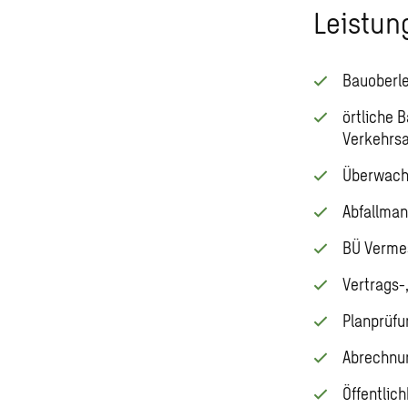
Leistun
Bauoberle
örtliche 
Verkehrs
Überwach
Abfallma
BÜ Verme
Vertrags
Planprüf
Abrechnu
Öffentlich