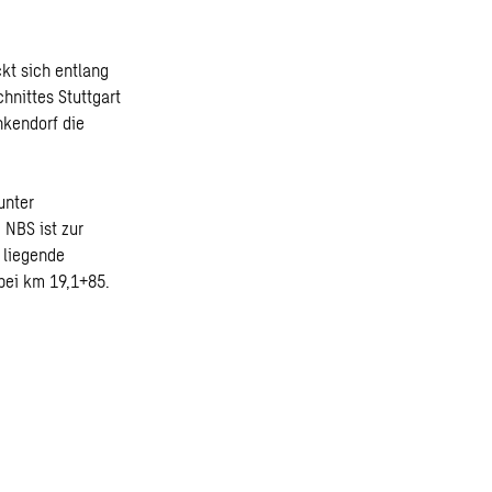
ckt sich entlang
hnittes Stuttgart
nkendorf die
unter
 NBS ist zur
 liegende
bei km 19,1+85.