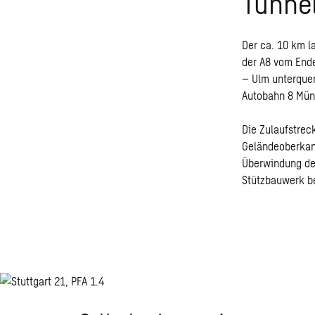
Tunne
Der ca. 10 km l
der A8 vom Ende
– Ulm unterquer
Autobahn 8 Mün
Die Zulaufstreck
Geländeoberkant
Überwindung des
Stützbauwerk b