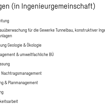
gen (in Ingenieurgemeinschaft)
itung
Bauüberwachung für die Gewerke Tunnelbau, konstruktiver Ing
anlagen
ung Geologie & Ökologie
nagement & umweltfachliche BÜ
ssung
-, Nachtragsmanagement
ung & Planmanagement
ng
keitsarbeit