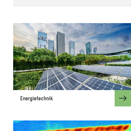
En­er­gie­tech­nik