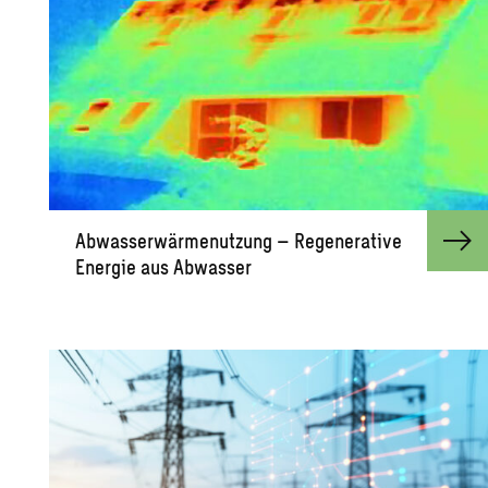
Ab­was­ser­wär­me­nut­zung – Re­ge­ne­ra­ti­ve
En­er­gie aus Ab­was­ser