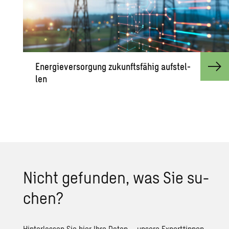
En­er­gie­ver­sor­gung zu­kunfts­fä­hig auf­stel­
len
Nicht ge­fun­den, was Sie su­
chen?
Hinterlassen Sie hier Ihre Daten – unsere Expert*innen