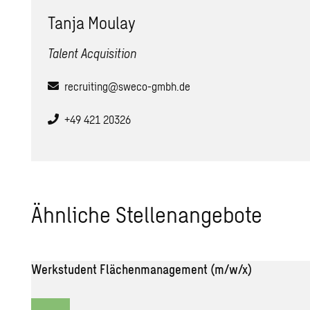
Tanja Moulay
Talent Acquisition
recruiting@sweco-gmbh.de
+49 421 20326
Ähn­li­che Stel­len­an­ge­bo­te
Werkstudent Flächenmanagement (m/w/x)