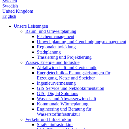
Sweden
Swedish
United Kingdom
English
Unsere Leistungen
Raum- und Umweltplanung
Flächenmanagement
Umweltplanung und Genehmigungsmanagement
Regionalentwicklung
Stadtplanung
Trassierung und Projektierung
Wasser, Energie und Industrie
Abfallwirtschaft und Geotechnik
Energietechnik – Planungsleistungen für
Erzeugung, Netze und Speicher
Ingenieurvermessung
GIS-Service und Netzdokumentation
GIS | Digital Solutions
Wasser- und Abwasserwirtschaft
Kommunale Wärmeplanung
Engineering und Beratung für
Wasserstoffinfrastruktur
Verkehr und Infrastruktur
Straßeninfrastruktur