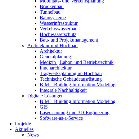
Mobilitäts- und Verkehrsplanung
Brückenbau
Tunnelbau
Bahnsysteme
Wasserinfrastruktur
Verkehrswasserbau
Hochwasserschutz
Bau- und Projektmanagement
Architektur und Hochbau
Architektur
Generalplanung
Medizin-, Labor- und Betriebstechnik
Innenarchitektur
Tragwerksplanung im Hochbau
Technische Gebäudeausrüstung
BIM – Building Information Modeling
Integrale Nachhaltigkeit
Digitale Lösungen
BIM – Building Information Modeling
GIS
Laserscanning und 3D-Engineering
Software-as-a-Service
Projekte
Aktuelles
News