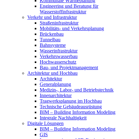
Kommunale Wärmeplanung
Engineering und Beratung für
Wasserstoffinfrastruktur
Verkehr und Infrastruktur
Straßeninfrastruktur
Mobilitäts- und Verkehrsplanung
Brückenbau
Tunnelbau
Bahnsysteme
Wasserinfrastruktur
Verkehrswasserbau
Hochwasserschutz
Bau- und Projektmanagement
Architektur und Hochbau
Architektur
Generalplanung
Medizin-, Labor- und Betriebstechnik
Innenarchitektur
Tragwerksplanung im Hochbau
Technische Gebäudeausrüstung
BIM – Building Information Modeling
Integrale Nachhaltigkeit
Digitale Lösungen
BIM – Building Information Modeling
GIS