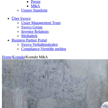
Presse
M&A
Unsere Standorte
Über Sweco
Unser Management Team
Sweco Group
Investor Relations
Mediathek
Business Partner Portal
Sweco Verhaltenskodex
Compliance-Verstöße melden
Home
/
Kontakt
/
Kontakt M&A