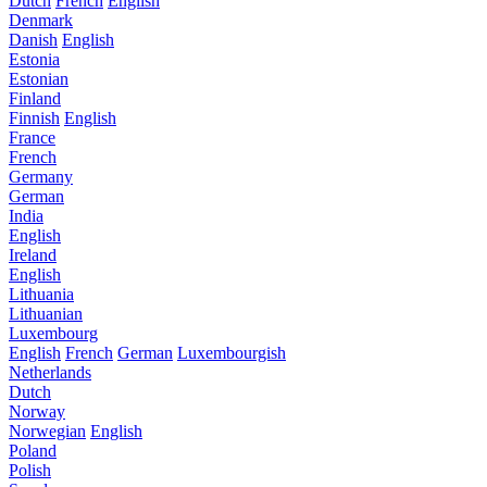
Dutch
French
English
Denmark
Danish
English
Estonia
Estonian
Finland
Finnish
English
France
French
Germany
German
India
English
Ireland
English
Lithuania
Lithuanian
Luxembourg
English
French
German
Luxembourgish
Netherlands
Dutch
Norway
Norwegian
English
Poland
Polish