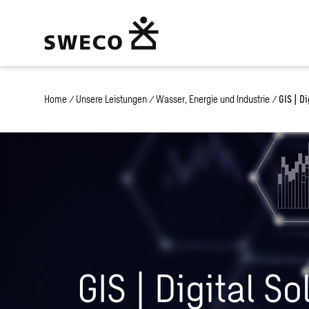
Home
/
Unsere Leistungen
/
Wasser, Energie und Industrie
/
GIS | Di
GIS | Digital S