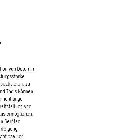
,
tion von Daten in
stungsstarke
sualisieren, zu
und Tools können
sammenhänge
reitstellung von
aus ermöglichen.
en Geräten
erfolgung,
nahtlose und