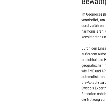
Bewälti
Im Geoprocessin
verarbeitet, um
durchzuführen. 
harmonisieren, 
konsistenten un
Durch den Einsa
außerdem automa
erleichtert die
geografischer I
wie FME und AP
automatisieren.
GIS-Abläufe zu 
Sweco’s Expert*
Geodaten nahtlo
die Nutzung von