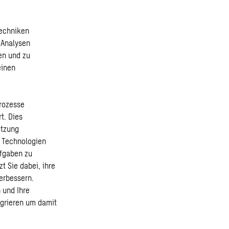
techniken
 Analysen
en und zu
einen
rozesse
t. Dies
utzung
r Technologien
ufgaben zu
t Sie dabei, ihre
verbessern.
 und Ihre
egrieren um damit