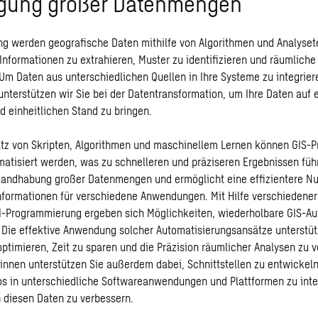
gung großer Datenmengen
g werden geografische Daten mithilfe von Algorithmen und Analyse
 Informationen zu extrahieren, Muster zu identifizieren und räumliche
Um Daten aus unterschiedlichen Quellen in Ihre Systeme zu integrier
unterstützen wir Sie bei der Datentransformation, um Ihre Daten auf 
d einheitlichen Stand zu bringen.
tz von Skripten, Algorithmen und maschinellem Lernen können GIS-P
tisiert werden, was zu schnelleren und präziseren Ergebnissen führ
 Handhabung großer Datenmengen und ermöglicht eine effizientere N
nformationen für verschiedene Anwendungen. Mit Hilfe verschiedene
I-Programmierung ergeben sich Möglichkeiten, wiederholbare GIS-A
 Die effektive Anwendung solcher Automatisierungsansätze unterstütz
optimieren, Zeit zu sparen und die Präzision räumlicher Analysen zu 
innen unterstützen Sie außerdem dabei, Schnittstellen zu entwickeln
s in unterschiedliche Softwareanwendungen und Plattformen zu int
 diesen Daten zu verbessern.