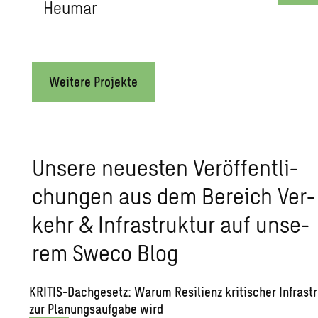
Heu­mar
Weitere Projekte
Un­se­re neu­es­ten Ver­öf­fent­li­
chun­gen aus dem Be­reich Ver­
kehr & In­fra­struk­tur auf un­se­
rem Sweco Blog
KRI­TIS-Dach­ge­setz: Warum Re­si­li­enz kri­ti­scher In­fra­str
zur Pla­nungs­auf­ga­be wird