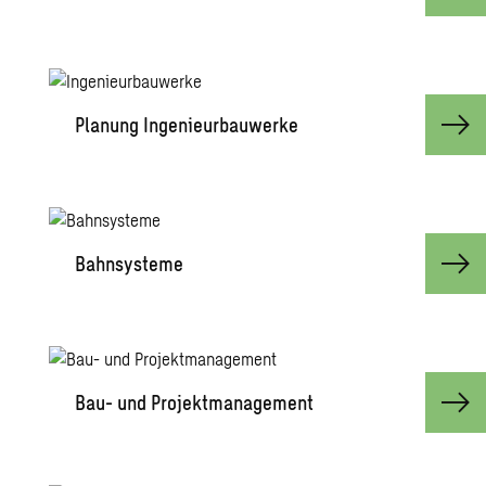
Pla­nung In­ge­nieur­bau­wer­ke
Bahn­sys­te­me
Bau- und Pro­jekt­ma­nage­ment