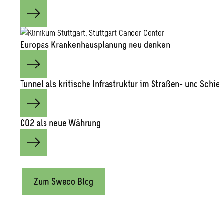
Eu­ro­pas Kran­ken­haus­pla­nung neu den­ken
Tun­nel als kri­ti­sche In­fra­struk­tur im Stra­ßen- und Schi
CO2 als neue Wäh­rung
Zum Sweco Blog