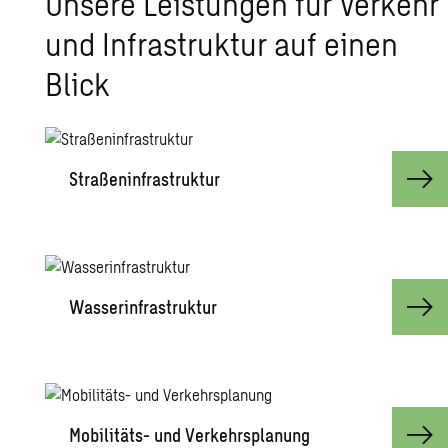
Un­se­re Leis­tun­gen für Ver­kehr
und In­fra­struk­tur auf einen
Blick
Stra­ßen­in­fra­struk­tur
Was­ser­in­fra­struk­tur
Mo­bi­li­täts- und Ver­kehrs­pla­nung