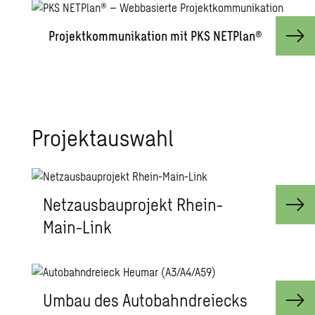
Pro­jekt­kom­mu­ni­ka­ti­on mit PKS NET­Plan®
Pro­jektaus­wahl
Netz­aus­bau­pro­jekt Rhein-
Main-Link
Umbau des Au­to­bahn­drei­ecks