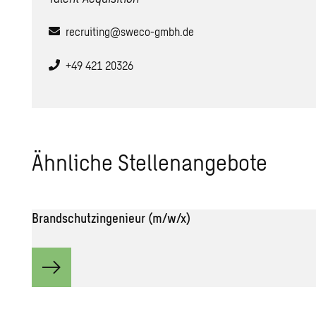
recruiting@sweco-gmbh.de
+49 421 20326
Ähn­li­che Stel­len­an­ge­bo­te
Brandschutzingenieur (m/w/x)