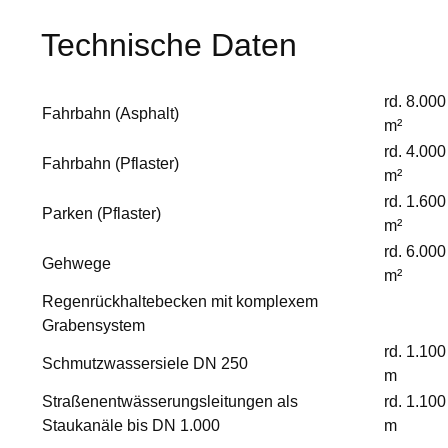
Technische Daten
rd. 8.000
Fahrbahn (Asphalt)
m²
rd. 4.000
Fahrbahn (Pflaster)
m²
rd. 1.600
Parken (Pflaster)
m²
rd. 6.000
Gehwege
m²
Regenrückhaltebecken mit komplexem
Grabensystem
rd. 1.100
Schmutzwassersiele DN 250
m
Straßenentwässerungsleitungen als
rd. 1.100
Staukanäle bis DN 1.000
m