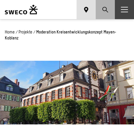
Home
/
Projekte
/
Moderation Kreisentwicklungskonzept Mayen-
Koblenz
Mo­dera­ti­on