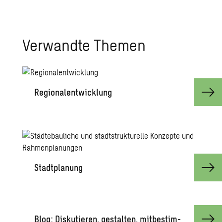
Ver­wand­te The­men
Re­gio­nal­ent­wick­lung
Stadt­pla­nung
Blog: Dis­ku­tie­ren, ge­stal­ten, mit­be­stim­