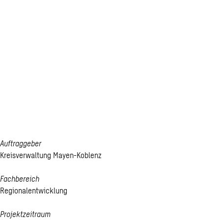
Kreis­ent­
wick­lungs­
kon­zept
Mayen-Ko­
blenz
Auftraggeber
Kreisverwaltung Mayen-Koblenz
Fachbereich
Regionalentwicklung
Projektzeitraum