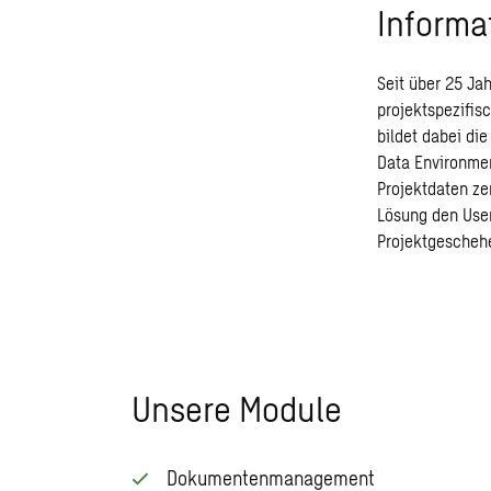
Informa
Seit über 25 Ja
projektspezifi
bildet dabei di
Data Environmen
Projektdaten ze
Lösung den User
Projektgescheh
Unsere Module
Dokumentenmanagement