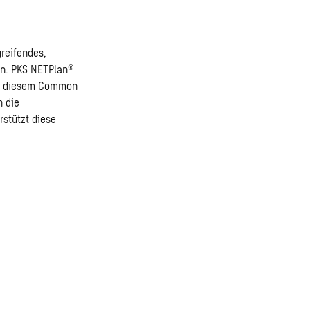
reifendes,
en. PKS NETPlan®
. In diesem Common
n die
rstützt diese