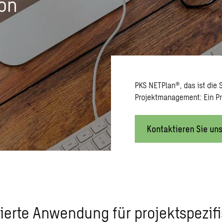
on
PKS NETPlan®, das ist die
Projektmanagement: Ein Pr
Kontaktieren Sie un
erte Anwendung für projektspezif