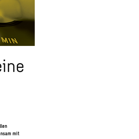
eine
llen
insam mit