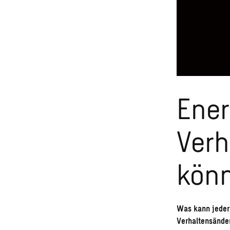
Ener
Verh
könn
Was kann jeder 
Verhaltensände