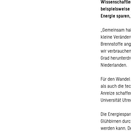
Wissenschaftler
beispielsweise
Energie sparen,
„Gemeinsam habe
kleine Veränder
Brennstoffe an
wir verbrauchen
Grad herunterdr
Niederlanden.
Für den Wandel 
als auch die te
Anreize schaffe
Universität Utre
Die Energiespa
Glühbirnen durc
werden kann. D