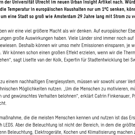
n der Universität Utrecht im neuen Urban Insight Artikel nach. Wü
 die Temperatur in europäischen Haushalten nur um 1ºC senken, kö
 um eine Stadt so groß wie Amsterdam 29 Jahre lang mit Strom zu v
n wir eine viel größere Macht als wir denken. Auf europäischer E
ungen große Auswirkungen haben. Viele Länder sind immer noch auf 
gewiesen. Deshalb können wir umso mehr Emissionen einsparen, je w
. Wir können schon einen großen Effekt erzielen, wenn wir die Ther
ehen“, sagt Lisette van der Kolk, Expertin für Stadtentwicklung bei S
zu einem nachhaltigen Energiesystem, müssen wir sowohl unser Ver
chnischen Möglichkeiten nutzen. „Um die Menschen zu motivieren, m
n und gewünschtes Verhalten belohnen“, erklärt Catrin Finkenauer, P
cht.
rmaßnahme, die die meisten Menschen kennen und nutzen ist das Er
h LEDS. Aber die Beleuchtung ist nicht der Bereich, in dem die größte
enn Beleuchtung, Elektrogeräte, Kochen und Klimatisierung machen