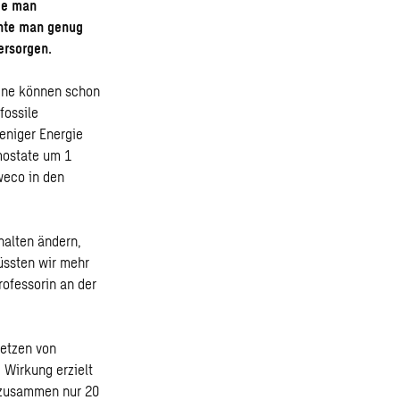
rde man
nnte man genug
ersorgen.
bene können schon
fossile
eniger Energie
mostate um 1
weco in den
halten ändern,
üssten wir mehr
rofessorin an der
setzen von
 Wirkung erzielt
 zusammen nur 20