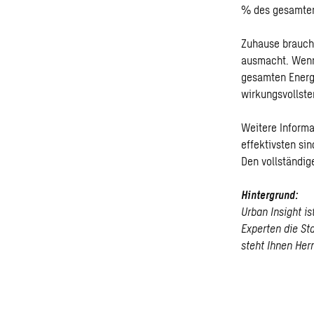
% des gesamten
Zuhause brauche
ausmacht. Wenn
gesamten Energi
wirkungsvollst
Weitere Informa
effektivsten sin
Den vollständig
Hintergrund:
Urban Insight i
Experten die St
steht Ihnen Her