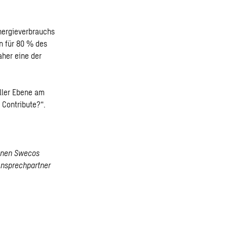
nergieverbrauchs
n für 80 % des
aher eine der
ller Ebene am
u Contribute?“.
denen Swecos
Ansprechpartner