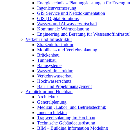
Energietechnik – Planungsleistungen für Erzeugun
Ingenieurvermessung
GIS-Service und Netzdokumentation
GIS | Digital Solutions
Wasser- und Abwasserwirtschaft
Kommunale Wärmeplanung
Engineering und Beratung für Wasserstoffinfrastru
Verkehr und Infrastruktur
Straßeninfrastruktur
Mobilitäts- und Verkehrsplanung
Brückenbau
Tunnelbau
Bahnsysteme
Wasserinfrastruktur
Verkehrswasserbau
Hochwasserschutz
Bau- und Projektmanagement
Architektur und Hochbau
Architektur
Generalplanung
Medizin-, Labor- und Betriebstechnik
Innenarchitektur
Tragwerksplanung im Hochbau
Technische Gebäudeausrüstung
BIM – Building Information Modeling