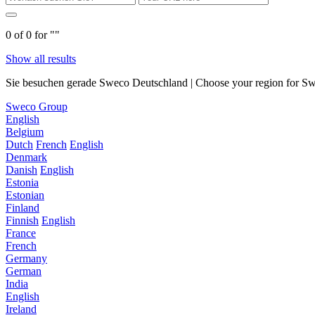
0
of
0
for "
"
Show all results
Sie besuchen gerade Sweco Deutschland | Choose your region for Swec
Sweco Group
English
Belgium
Dutch
French
English
Denmark
Danish
English
Estonia
Estonian
Finland
Finnish
English
France
French
Germany
German
India
English
Ireland