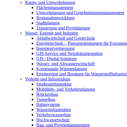
Raum- und Umweltplanung
Flächenmanagement
Umweltplanung und Genehmigungsmanagement
Regionalentwicklung
Stadtplanung
Trassierung und Projektierung
Wasser, Energie und Industrie
Abfallwirtschaft und Geotechnik
Energietechnik – Planungsleistungen für Erzeugun
Ingenieurvermessung
GIS-Service und Netzdokumentation
GIS | Digital Solutions
Wasser- und Abwasserwirtschaft
Kommunale Wärmeplanung
Engineering und Beratung für Wasserstoffinfrastru
Verkehr und Infrastruktur
Straßeninfrastruktur
Mobilitäts- und Verkehrsplanung
Brückenbau
Tunnelbau
Bahnsysteme
Wasserinfrastruktur
Verkehrswasserbau
Hochwasserschutz
Bau- und Projektmanagement