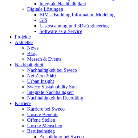
Integrale Nachhaltigkeit
Digitale Lösungen
BIM – Building Information Modeling
GIS
Laserscanning und 3D-Engineering
Software-as-a-Service
Projekte
Aktuelles
News
Blog
Messen & Events
Nachhaltigkeit
Nachhaltigkeit bei Sweco
Net Zero 2040
Urban Insight
Sweco Sustainability Sun
Integrale Nachhaltigkeit
Nachhaltigkeit im Recruiting
Karriere
Karriere bei Sweco
Unsere Benefits
Offene Stellen
Unsere Menschen
Berufseinstieg
Ausbildung bei Sweco