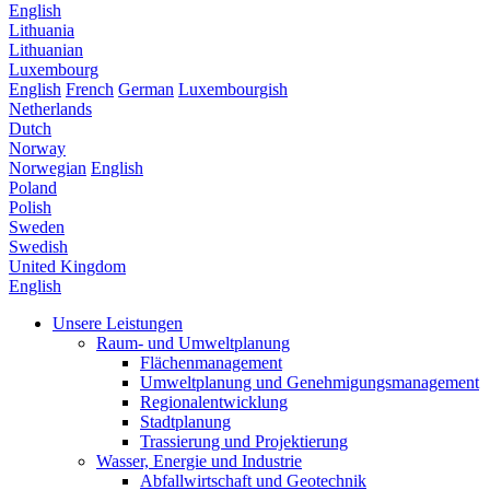
English
Lithuania
Lithuanian
Luxembourg
English
French
German
Luxembourgish
Netherlands
Dutch
Norway
Norwegian
English
Poland
Polish
Sweden
Swedish
United Kingdom
English
Unsere Leistungen
Raum- und Umweltplanung
Flächenmanagement
Umweltplanung und Genehmigungsmanagement
Regionalentwicklung
Stadtplanung
Trassierung und Projektierung
Wasser, Energie und Industrie
Abfallwirtschaft und Geotechnik