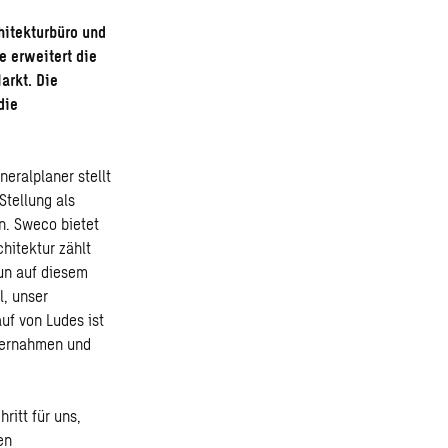
hitekturbüro und
e erweitert die
arkt. Die
die
eralplaner stellt
Stellung als
n. Sweco bietet
hitektur zählt
nun auf diesem
l, unser
uf von Ludes ist
übernahmen und
ritt für uns,
en