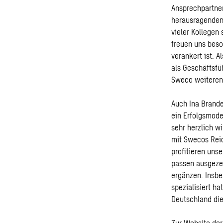
Ansprechpartner
herausragenden
vieler Kollegen
freuen uns beson
verankert ist. 
als Geschäftsfü
Sweco weiteren
Auch Ina Brande
ein Erfolgsmode
sehr herzlich w
mit Swecos Rei
profitieren un
passen ausgezei
ergänzen. Insbe
spezialisiert h
Deutschland die
Zur Website de