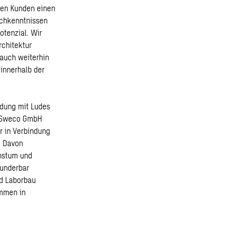
ren Kunden einen
achkenntnissen
otenzial. Wir
rchitektur
 auch weiterhin
innerhalb der
ndung mit Ludes
er Sweco GmbH
r in Verbindung
. Davon
chstum und
wunderbar
nd Laborbau
ammen in