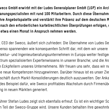
weco GmbH erwirbt mit der Ludes Generalplaner GmbH (LGP) ein Arc
anungspezialisten mit rund 100 Mitarbeitern. Durch diese Übernahm
hre Angebotspalette und verstärkt ihre Präsenz auf dem deutschen M
nach den erforderlichen kartellrechtlichen Überprüfungen erfolgen, 
h etwa einen Monat in Anspruch nehmen werden.
 CEO der Sweco, äußert sich zufrieden: Die Übernahme von Ludes Gen
benso spannenden wie konsequenten Schritt dar, mit dem wir unsere 
tektur- und Ingenieurberatungsunternehmen in Europa weiter festige
trum spezialisierten Expertenwissens in unserer Branche; und die Arc
en Eckpfeilern unseres Unternehmens. Wir freuen uns sehr, dass wir 
ge neue Kompetenzen hinzugewinnen. Darüber hinaus ist es unser Zie
chäft durch Markt-Konsolidierungen deutlich auszuweiten. Der Anka
ndes Beispiel dafür, wie Sweco profitables Wachstum durch Firmen
ung in neuen Märkten generiert.
rer Stefan Ludes zeigt sich ebenfalls erfreut: Es ist ein wichtiger Sch
n Teil der Sweco-Gruppe wird. Unsere Kunden behalten ihre gewohnt