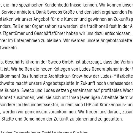
, die ihre spezifischen Kundenbedürfnisse kennen. Wir können unse
 Service anbieten. Dank Swecos Größe und den sich ergänzenden F
 stärken wir unser Angebot für die Kunden und gewinnen an Zukunftsp
ders, Teil einer Organisation zu werden, die traditionell fest in der A
Als Eigentümer und Geschäftsführer haben wir uns dazu entschlossen,
hrer im Unternehmen zu bleiben. Wir werden unsere Angebotspalette 
twickeln.
s, Geschäftsführerin der Sweco GmbH, ist überzeugt, dass die Verbi
ll ist: Wir heißen die neuen Kollegen von Ludes Generalplaner in d
illkommen! Das fundierte Architektur-Know-how der Ludes-Mitarbeite
chweite macht unsere Angebotspalette in Zukunft noch umfassender
sere Kunden. Sweco und Ludes setzen gemeinsam auf profitables Wa
chnet zusammen, weil sie sich mit ihren jeweiligen Arbeitsfeldern 
sondere im Gesundheitssektor, in dem sich LGP auf Krankenhaus- u
at, werden wir gemeinsam vorankommen. Wir freuen uns darauf, zus
 Städte und Gemeinden der Zukunft zu planen und zu gestalten.
r Ludes Generalplaner GmbH gelangen Sie
hier.