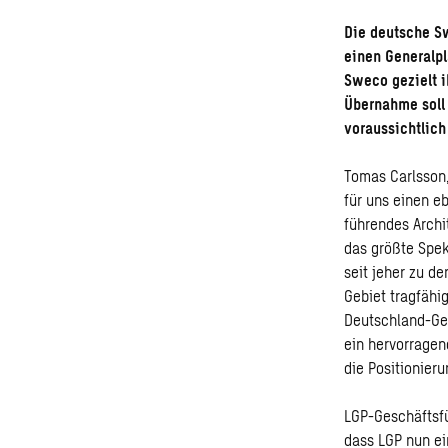
Die deutsche S
einen Generalpl
Sweco gezielt i
Übernahme soll 
voraussichtlic
Tomas Carlsson,
für uns einen e
führendes Archi
das größte Spek
seit jeher zu d
Gebiet tragfähi
Deutschland-Ges
ein hervorrage
die Positionier
LGP-Geschäftsfüh
dass LGP nun ei