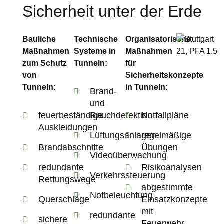
Sicherheit unter der Erde
Bauliche
Technische
Organisatorische
Maßnahmen
Systeme in
Maßnahmen
zum Schutz
Tunneln:
für
von
Sicherheitskonzepte
Tunneln:
in Tunneln:
Brand-
und
feuerbeständige
Rauchdetektion
Notfallpläne
Auskleidungen
Lüftungsanlagen
regelmäßige
Brandabschnitte
Übungen
Videoüberwachung
redundante
Risikoanalysen
Verkehrssteuerung
Rettungswege
abgestimmte
Notbeleuchtung
Querschläge
Einsatzkonzepte
mit
redundante
sichere
Feuerwehr