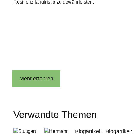
Resilienz langfristig zu gewährleisten.
Sweco bietet mit der Sweco Monitoring Plattform (SMP) e
analysiert Sensordaten mit Visualisierung in Grafiken, 
Die SMP wurde auch in mehreren grenzüberschreitenden kr
grenzüberschreitend mit Teams aus Schweden und Deut
Mehr erfahren
Verwandte Themen
Blogartikel:
Blogartikel: