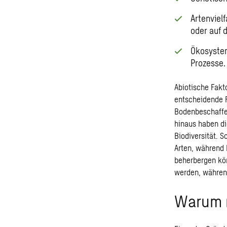
Artenviel
oder auf 
Ökosystem
Prozesse.
Abiotische Fakt
entscheidende R
Bodenbeschaffen
hinaus haben di
Biodiversität. S
Arten, während
beherbergen kön
werden, währen
Warum n