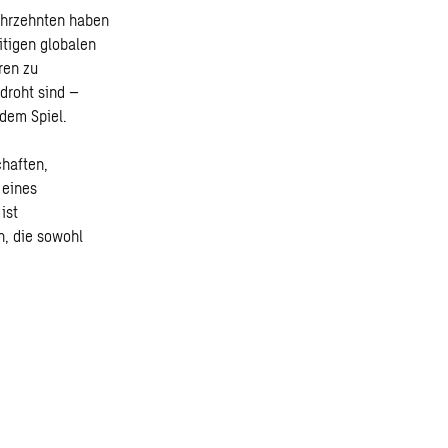
ahrzehnten haben
itigen globalen
ren zu
droht sind –
dem Spiel.
chaften,
 eines
ist
, die sowohl