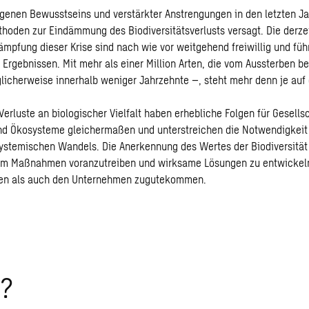
egenen Bewusstseins und verstärkter Anstrengungen in den letzten J
ethoden zur Eindämmung des Biodiversitätsverlusts versagt. Die derze
ämpfung dieser Krise sind nach wie vor weitgehend freiwillig und füh
Ergebnissen. Mit mehr als einer Million Arten, die vom Aussterben be
licherweise innerhalb weniger Jahrzehnte –, steht mehr denn je auf 
Verluste an biologischer Vielfalt haben erhebliche Folgen für Gesells
d Ökosysteme gleichermaßen und unterstreichen die Notwendigkeit
stemischen Wandels. Die Anerkennung des Wertes der Biodiversität 
um Maßnahmen voranzutreiben und wirksame Lösungen zu entwickeln
en als auch den Unternehmen zugutekommen.
t?