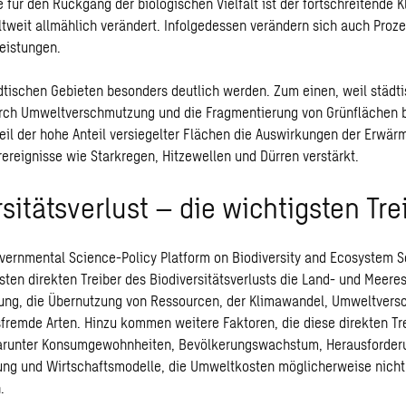
e für den Rückgang der biologischen Vielfalt ist der fortschreitende 
weit allmählich verändert. Infolgedessen verändern sich auch Proze
eistungen.
ädtischen Gebieten besonders deutlich werden. Zum einen, weil städ
urch Umweltverschmutzung und die Fragmentierung von Grünflächen b
il der hohe Anteil versiegelter Flächen die Auswirkungen der Erwä
ereignisse wie Starkregen, Hitzewellen und Dürren verstärkt.
sitätsverlust – die wichtigsten Tre
overnmental Science-Policy Platform on Biodiversity and Ecosystem S
gsten direkten Treiber des Biodiversitätsverlusts die Land- und Meer
ng, die Übernutzung von Ressourcen, der Klimawandel, Umweltver
sfremde Arten. Hinzu kommen weitere Faktoren, die diese direkten Tr
darunter Konsumgewohnheiten, Bevölkerungswachstum, Herausforderu
ng und Wirtschaftsmodelle, die Umweltkosten möglicherweise nicht 
.