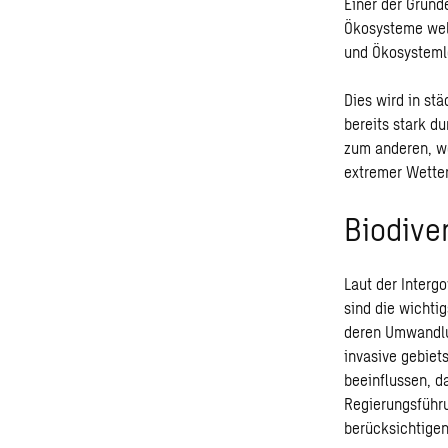
Einer der Gründ
Ökosysteme welt
und Ökosysteml
Dies wird in st
bereits stark d
zum anderen, we
extremer Wetter
Biodiver
Laut der Interg
sind die wichti
deren Umwandlu
invasive gebiet
beeinflussen, 
Regierungsführu
berücksichtigen