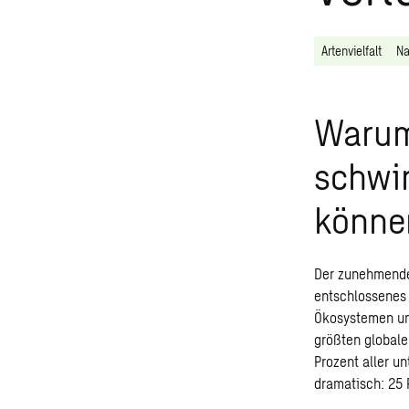
Artenvielfalt
Na
Warum 
schwi
könne
Der zunehmende 
entschlossenes
Ökosystemen und
größten globale
Prozent aller u
dramatisch: 25 