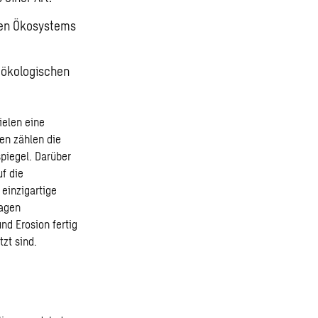
mten Ökosystems
 ökologischen
ielen eine
en zählen die
piegel. Darüber
f die
 einzigartige
lagen
d Erosion fertig
zt sind.