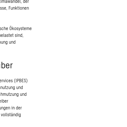
Klimawandel, der
sse, Funktionen
tische Ökosysteme
elastet sind,
rmung und
iber
ervices (IPBES)
esnutzung und
schmutzung und
eiber
ngen in der
vollständig