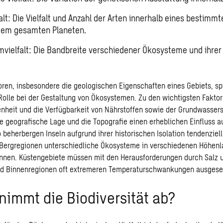
falt: Die Vielfalt und Anzahl der Arten innerhalb eines bestim
dem gesamten Planeten.
vielfalt: Die Bandbreite verschiedener Ökosysteme und ihrer
oren, insbesondere die geologischen Eigenschaften eines Gebiets, sp
olle bei der Gestaltung von Ökosystemen. Zu den wichtigsten Faktor
heit und die Verfügbarkeit von Nährstoffen sowie der Grundwassers
e geografische Lage und die Topografie einen erheblichen Einfluss au
o beherbergen Inseln aufgrund ihrer historischen Isolation tendenziell
 Bergregionen unterschiedliche Ökosysteme in verschiedenen Höhen
nen. Küstengebiete müssen mit den Herausforderungen durch Salz un
d Binnenregionen oft extremeren Temperaturschwankungen ausgeset
immt die Biodiversität ab?