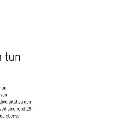
 tun
htig
 von
iversität zu den
eit sind rund 28
Lage ebenso