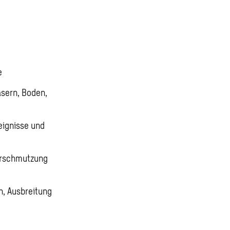
e
asern, Boden,
eignisse und
verschmutzung
n, Ausbreitung