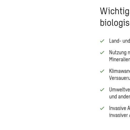
Wichtigs
biologis
Land- und
Nutzung n
Mineralie
Klimawand
Versauer
Umweltver
und ander
Invasive 
invasiver 