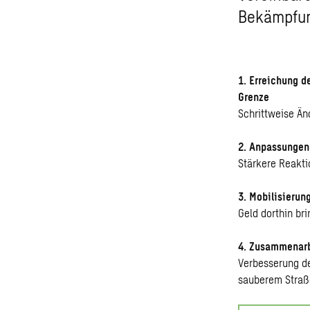
Bekämpfun
1. Erreichung d
Grenze
Schrittweise Än
2. Anpassungen
Stärkere Reakt
3. Mobilisierun
Geld dorthin b
4. Zusammenarb
Verbesserung d
sauberem Straß