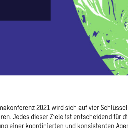
makonferenz 2021 wird sich auf vier Schlüssel
ren. Jedes dieser Ziele ist entscheidend für d
ng einer koordinierten und konsistenten Age