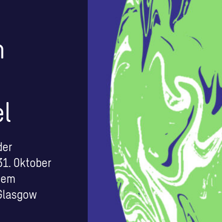
n
l
der
31. Oktober
dem
 Glasgow