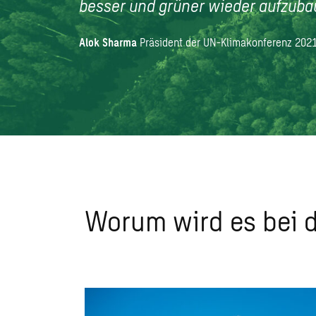
besser und grüner wieder aufzuba
Alok Sharma
Präsident der UN-Klimakonferenz 202
Worum wird es bei 