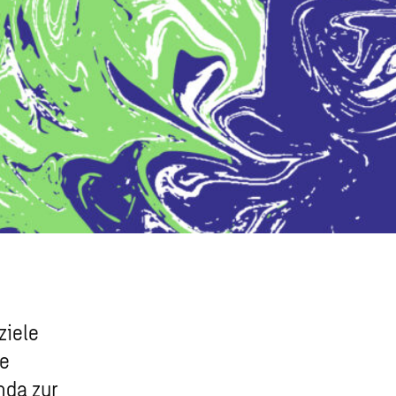
ziele
ie
nda zur