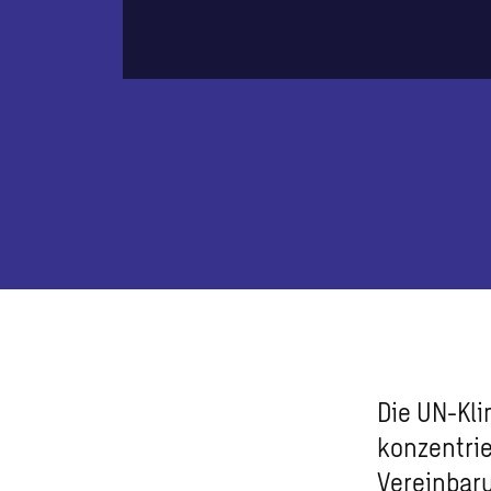
Die UN-Kli
konzentrie
Vereinbaru