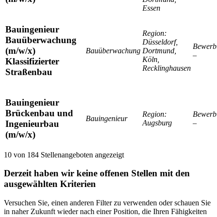
Essen
Bauingenieur
Region:
Bauüberwachung
Düsseldorf,
Bewerb
(m/w/x)
Bauüberwachung
Dortmund,
–
Köln,
Klassifizierter
Recklinghausen
Straßenbau
Bauingenieur
Brückenbau und
Region:
Bewerb
Bauingenieur
Augsburg
–
Ingenieurbau
(m/w/x)
10
von
184
Stellenangeboten angezeigt
Derzeit haben wir keine offenen Stellen mit den
ausgewählten Kriterien
Versuchen Sie, einen anderen Filter zu verwenden oder schauen Sie
in naher Zukunft wieder nach einer Position, die Ihren Fähigkeiten