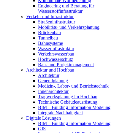
Kommunale Wärmeplanung
Engineering und Beratung für
Wasserstoffinfrastruktur
Verkehr und Infrastruktur
Straßeninfrastruktur
Mobilitäts- und Verkehrsplanung
Brückenbau
Tunnelbau
Bahnsysteme
Wasserinfrastruktur
Verkehrswasserbau
Hochwasserschutz
Bau- und Projektmanagement
Architektur und Hochbau
Architektur
Generalplanung
Medizin-, Labor- und Betriebstechnik
Innenarchitektur
Tragwerksplanung im Hochbau
Technische Gebäudeausrüstung
BIM – Building Information Modeling
Integrale Nachhaltigkeit
Digitale Lösungen
BIM – Building Information Modeling
GIS