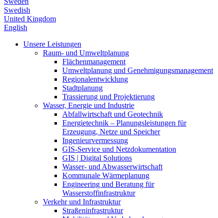
Sweden
Swedish
United Kingdom
English
Unsere Leistungen
Raum- und Umweltplanung
Flächenmanagement
Umweltplanung und Genehmigungsmanagement
Regionalentwicklung
Stadtplanung
Trassierung und Projektierung
Wasser, Energie und Industrie
Abfallwirtschaft und Geotechnik
Energietechnik – Planungsleistungen für
Erzeugung, Netze und Speicher
Ingenieurvermessung
GIS-Service und Netzdokumentation
GIS | Digital Solutions
Wasser- und Abwasserwirtschaft
Kommunale Wärmeplanung
Engineering und Beratung für
Wasserstoffinfrastruktur
Verkehr und Infrastruktur
Straßeninfrastruktur