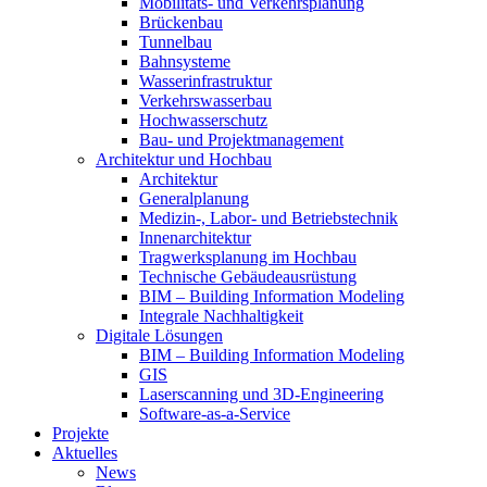
Mobilitäts- und Verkehrsplanung
Brückenbau
Tunnelbau
Bahnsysteme
Wasserinfrastruktur
Verkehrswasserbau
Hochwasserschutz
Bau- und Projektmanagement
Architektur und Hochbau
Architektur
Generalplanung
Medizin-, Labor- und Betriebstechnik
Innenarchitektur
Tragwerksplanung im Hochbau
Technische Gebäudeausrüstung
BIM – Building Information Modeling
Integrale Nachhaltigkeit
Digitale Lösungen
BIM – Building Information Modeling
GIS
Laserscanning und 3D-Engineering
Software-as-a-Service
Projekte
Aktuelles
News