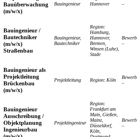
Bauingenieur
Hannover
–
Bauüberwachung
(m/w/x)
Region:
Bauingenieur /
Hamburg,
Bautechniker
Bauingenieur,
Hannover,
Bewerb
Bautechniker
Bremen,
–
(m/w/x)
Winsen (Luhe),
Straßenbau
Stade
Bauingenieur als
Projektleitung
Bewerb
Projektleitung
Region:
Köln
–
Brückenbau
(m/w/x)
Region:
Bauingenieur
Frankfurt am
Main, Gießen,
Ausschreibung /
Mainz,
Bewerb
Objektplanung
Projektingenieur
Düsseldorf,
–
Ingenieurbau
Köln,
(m/w/x)
Dortmund,