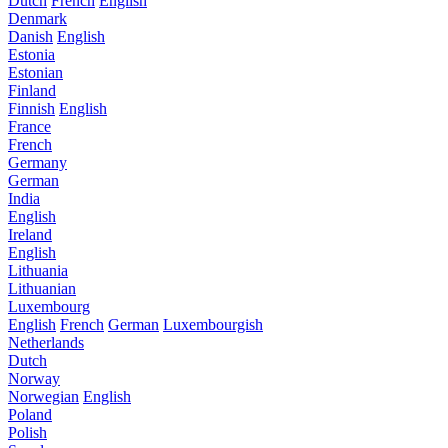
Dutch
French
English
Denmark
Danish
English
Estonia
Estonian
Finland
Finnish
English
France
French
Germany
German
India
English
Ireland
English
Lithuania
Lithuanian
Luxembourg
English
French
German
Luxembourgish
Netherlands
Dutch
Norway
Norwegian
English
Poland
Polish