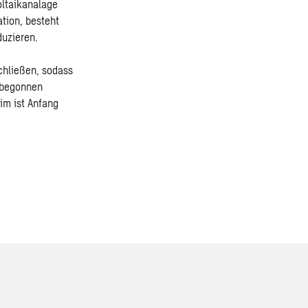
oltaikanalage
ation, besteht
duzieren.
chließen, sodass
 begonnen
im ist Anfang