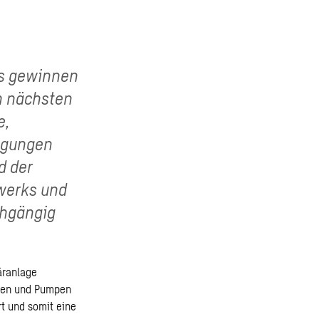
ns gewinnen
n nächsten
e,
ngungen
d der
werks und
chgängig
äranlage
äsen und Pumpen
rt und somit eine