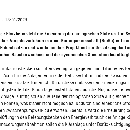
am: 13/01/2023
age Pforzheim steht die Erneuerung der biologischen Stufe an. Die
i dem Vergabeverfahren in einer Bietergemeinschaft (BieGe) mit de
H durchsetzen und wurde bei dem Projekt mit der Umsetzung der Le
tlichen Bauüberwachung und der dynamischen Simulation beauftragt
nitrifikationsbecken soll altersbedingt aufgegeben und dafür neues 
n. Auch für die Anlagentechnik der Gebläsestation und des Zwischen
ters ein Ersatz erforderlich. Durch diese umfassenden Erneuerung
htigsten Teil der Kläranlage besteht dabei auch die Möglichkeit eine
 Anlage. Künftig sollen alle Teile der biologischen Stufe auf gleich
n können, was bisher nicht möglich ist. Dadurch sind erhebliche St
en Zwischenpumpwerk zu erwarten. Ebenfalls wird die Erneuerung de
lüftung in den Belebungsbecken den Energieverbrauch der Anlage kü
rneuerungsmaßnahmen sollen die Kläranlage unter Berücksichtigung