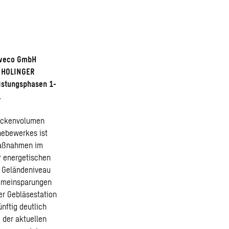
 Sweco GmbH
r HOLINGER
istungsphasen 1-
.
Beckenvolumen
hebewerkes ist
smaßnahmen im
r energetischen
em Geländeniveau
romeinsparungen
r Gebläsestation
nftig deutlich
 der aktuellen