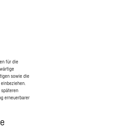
n für die
nwärtige
tigen sowie die
 einbeziehen.
r späteren
ng erneuerbarer
re