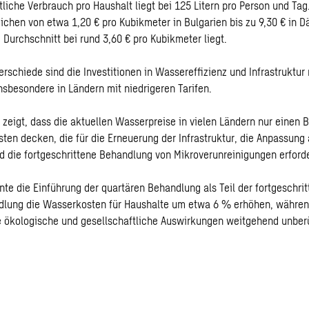
tliche Verbrauch pro Haushalt liegt bei 125 Litern pro Person und Tag
ichen von etwa 1,20 € pro Kubikmeter in Bulgarien bis zu 9,30 € in 
 Durchschnitt bei rund 3,60 € pro Kubikmeter liegt.
erschiede sind die Investitionen in Wassereffizienz und Infrastruktur
nsbesondere in Ländern mit niedrigeren Tarifen.
zeigt, dass die aktuellen Wasserpreise in vielen Ländern nur einen B
osten decken, die für die Erneuerung der Infrastruktur, die Anpassung
 die fortgeschrittene Behandlung von Mikroverunreinigungen erforde
te die Einführung der quartären Behandlung als Teil der fortgeschri
lung die Wasserkosten für Haushalte um etwa 6 % erhöhen, währe
 ökologische und gesellschaftliche Auswirkungen weitgehend unber