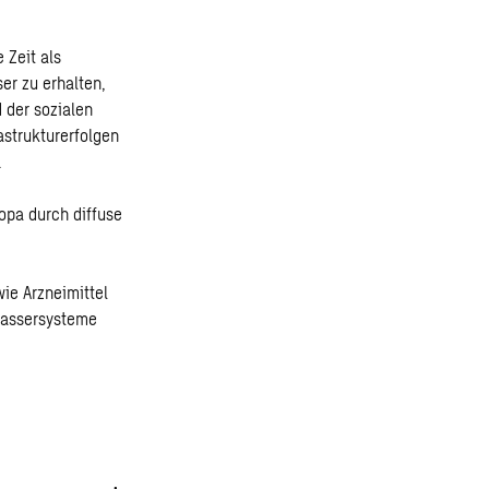
 Zeit als
r zu erhalten,
 der sozialen
astrukturerfolgen
.
opa durch diffuse
ie Arzneimittel
wassersysteme