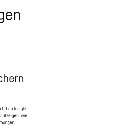
gen
chern
 Urban Insight
 aufzeigen, wie
mmungen,