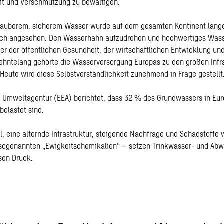
t und Verschmutzung zu bewältigen.
sauberem, sicherem Wasser wurde auf dem gesamten Kontinent lange
lich angesehen. Den Wasserhahn aufzudrehen und hochwertiges Wasse
ler der öffentlichen Gesundheit, der wirtschaftlichen Entwicklung und
rzehntelang gehörte die Wasserversorgung Europas zu den großen Infr
 Heute wird diese Selbstverständlichkeit zunehmend in Frage gestellt
 Umweltagentur (EEA) berichtet, dass 32 % des Grundwassers in Eur
elastet sind.
, eine alternde Infrastruktur, steigende Nachfrage und Schadstoffe w
 sogenannten „Ewigkeitschemikalien“ – setzen Trinkwasser- und Ab
osen Druck.