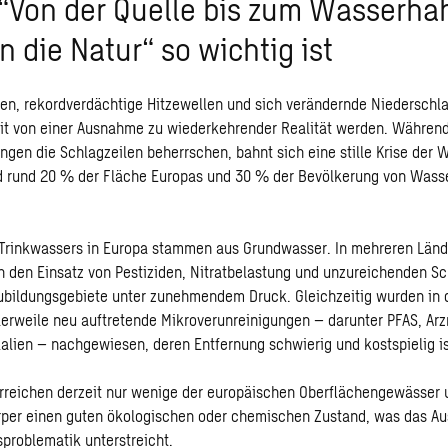
Von der Quelle bis zum Wasserha
n die Natur“ so wichtig ist
en, rekordverdächtige Hitzewellen und sich verändernde Niederschl
t von einer Ausnahme zu wiederkehrender Realität werden. Währen
n die Schlagzeilen beherrschen, bahnt sich eine stille Krise der 
nd rund 20 % der Fläche Europas und 30 % der Bevölkerung von Wass
Trinkwassers in Europa stammen aus Grundwasser. In mehreren Lände
 den Einsatz von Pestiziden, Nitratbelastung und unzureichenden Sc
bildungsgebiete unter zunehmendem Druck. Gleichzeitig wurden in 
erweile neu auftretende Mikroverunreinigungen – darunter PFAS, Arz
alien – nachgewiesen, deren Entfernung schwierig und kostspielig is
rreichen derzeit nur wenige der europäischen Oberflächengewässer 
per einen guten ökologischen oder chemischen Zustand, was das A
roblematik unterstreicht.