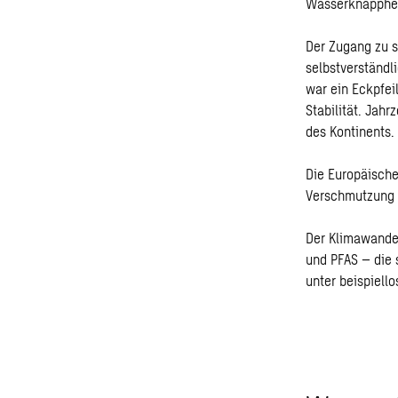
Wasserknapphei
Der Zugang zu 
selbstverständ
war ein Eckpfei
Stabilität. Jah
des Kontinents.
Die Europäische
Verschmutzung b
Der Klimawandel
und PFAS – die
unter beispiell