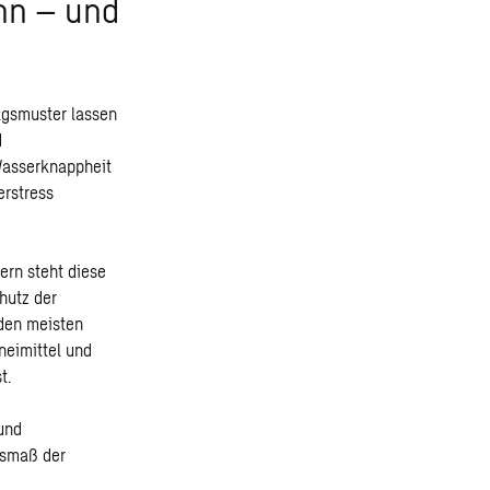
hn – und
agsmuster lassen
d
Wasserknappheit
erstress
rn steht diese
hutz der
den meisten
neimittel und
t.
und
usmaß der