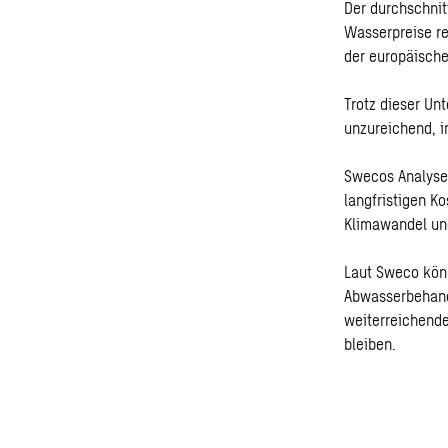
Der durchschnit
Wasserpreise re
der europäische
Trotz dieser Unt
unzureichend, i
Swecos Analyse 
langfristigen K
Klimawandel und
Laut Sweco könn
Abwasserbehand
weiterreichende
bleiben.