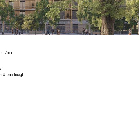
eit 7min
er
r Urban Insight