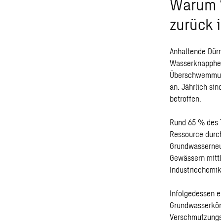
Warum “
zurück i
Anhaltende Dürr
Wasserknapphei
Überschwemmunge
an. Jährlich si
betroffen.
Rund 65 % des 
Ressource durch
Grundwasserneu
Gewässern mittl
Industriechemik
Infolgedessen e
Grundwasserkör
Verschmutzungsp