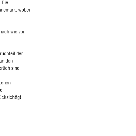
. Die
Dänemark, wobei
 nach wie vor
ruchteil der
 an den
rlich sind.
ttenen
nd
ücksichtigt